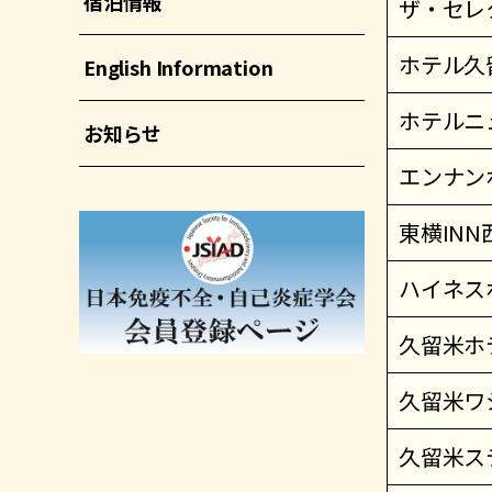
宿泊情報
ザ・セレ
ホテル久
English Information
ホテルニ
お知らせ
エンナン
東横IN
ハイネス
久留米ホ
久留米ワ
久留米ス