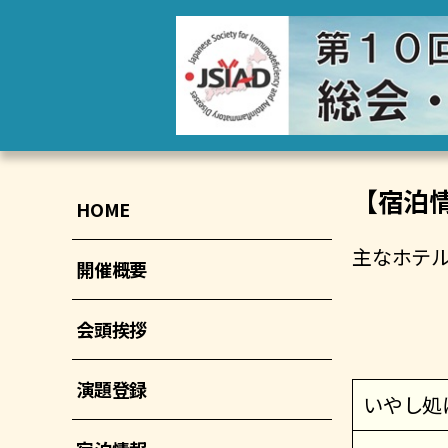
【宿泊
HOME
主なホテ
開催概要
会頭挨拶
演題登録
いやし処